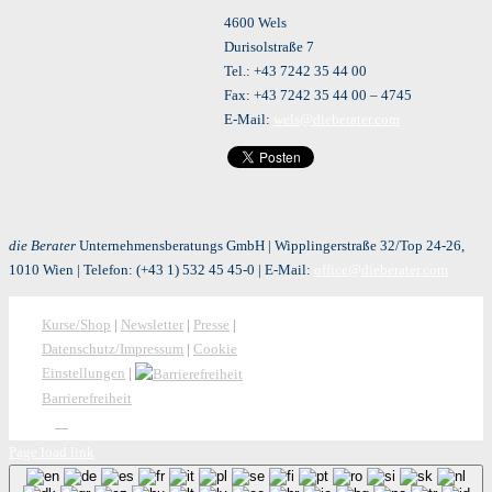
4600 Wels
Durisolstraße 7
Tel.: +43 7242 35 44 00
Fax: +43 7242 35 44 00 – 4745
E-Mail:
wels@dieberater.com
die Berater
Unternehmensberatungs GmbH | Wipplingerstraße 32/Top 24-26,
1010 Wien | Telefon:
(+43 1) 532 45 45-0
| E-Mail:
office@dieberater.com
Kurse/Shop
|
Newsletter
|
Presse
|
Datenschutz/Impressum
|
Cookie
Einstellungen
|
Barrierefreiheit
Page load link