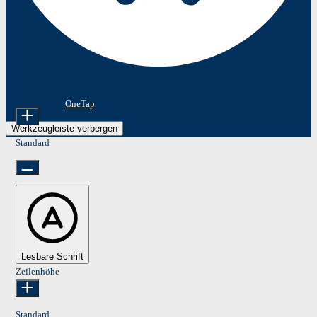
Barrierefreiheitsanpassungen
Inhaltsmodule
Schriftgröße
Präsentiert von
OneTap
Werkzeugleiste verbergen
Standard
Lesbare Schrift
Zeilenhöhe
Standard