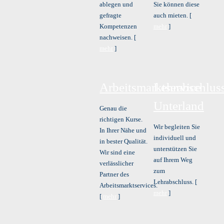
ablegen und
Sie können diese
gefragte
auch mieten. [
Kompetenzen
mehr
]
nachweisen. [
mehr
]
Arbeitsmarktservice
Lehrabschlus
Unterland
Genau die
richtigen Kurse.
Wir begleiten Sie
In Ihrer Nähe und
individuell und
in bester Qualität.
unterstützen Sie
Wir sind eine
auf Ihrem Weg
verlässlicher
zum
Partner des
Lehrabschluss. [
Arbeitsmarktservices.
mehr
]
[
mehr
]