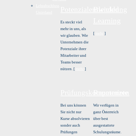
Lehrabschluss
Potenzialentwicklung
Blended
Unterland
Learning
Es steckt viel
mehr in uns, als
[
mehr
]
wir glauben. Wie
Unternehmen die
Potenziale ihrer
Mitarbeiter und
Teams besser
nützen. [
mehr
]
Prüfungskompetenzen
Raummiete
Bei uns können
Wir verfügen in
Sie nicht nur
ganz Österreich
Kurse absolvieren
über best
sonder auch
ausgestattete
Prüfungen
Schulungsräume.