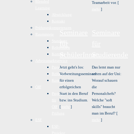
Blended
Teamarbeit vor. [
Learning
mehr
]
Abwicklung
Kontakt
Prüfungskompetenzen
Seminare
Seminare
Raummiete
Standorte
für
für
Referenzen
SchülerInnen
Studierende
Kontakt
Arbeitsmarktservice
Projekte
Jetzt geht's los:
Das lernt man nur
Referenzen
Vorbereitungsseminare
selten auf der Uni:
Kontakt
für einen
Worauf schauen
ÖIF
erfolgreichen
die
Projekte
Start in den Beruf
Personalchefs?
für
bzw. ins Studium.
Welche "soft
ÖIF
[
mehr
]
skills" braucht
Prüfung
man im Beruf? [
ESF
mehr
]
ESF-
Projekte