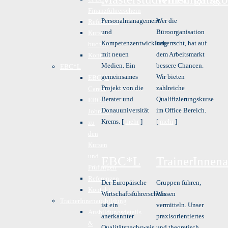
Finanzführerschein
Personalmanagement
Wer die
Referenzen
und
Büroorganisation
Kurse
Kompetenzentwicklung
beherrscht, hat auf
buchen
mit neuen
dem Arbeitsmarkt
Kontakt
Medien. Ein
bessere Chancen.
EBC*L
gemeinsames
Wir bieten
EBC*L
Projekt von die
zahlreiche
Career
Berater und
Qualifizierungskurse
EBC*L
Donauuniversität
im Office Bereich.
Jobready
Krems. [
mehr
]
[
mehr
]
zu
den
Kursen
und
EBC*L
TrainerInnen
Prüfungen
Referenzen
Der Europäische
Gruppen führen,
Kontakt
Wirtschaftsführerschein
Wissen
TrainerInnenausbildung
ist ein
vermitteln. Unser
Ausbildungsdetails
anerkannter
praxisorientiertes
&
Qualitätsnachsweis
und theoretisch