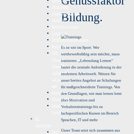
Genussfaktor
Ablauf
Methoden
Bildung.
Trainingsformen
Vorteile
Referenzniveaus
Lerntipps
ÖSD/Integrationskurse
Referenzen
Es ist wie im Sport: Wer
ÖIF
wettbewerbsfähig sein möchte, muss
(صندوق
trainieren. „Lebenslang Lernen“
الاندماج
lautet die zentrale Anforderung in der
النمساوي)-
modernen Arbeitswelt. Nützen Sie
دورات
unser breites Angebot an Schulungen
لغة
für maßgeschneiderte Trainings. Von
Kontakt
den Grundlagen, wie man lernen lernt
Einstufungstest
über Motivation und
Sprachkurse
Verhaltenstrainings bis zu
buchen
fachspezifischen Kursen im Bereich
IT-
Sprachen, IT und mehr.
Trainings
Unser Team setzt sich zusammen aus
Der