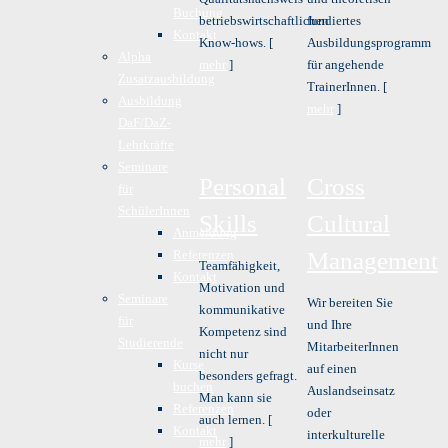
Buchung
betriebswirtschaftlichen
fundiertes
Kontakt
Know-hows. [
Ausbildungsprogramm
Alpha
mehr
]
für angehende
Zusatzausbildung
TrainerInnen. [
Ausbildung
mehr
]
DaF/DaZ-
Lehrkräfte
Seminare
Personal
Cross
für
SchülerInnen
Skills
Cultural
Anmeldung
Referenzen
Management
Teamfähigkeit,
Kontakt
Motivation und
Seminare
Wir bereiten Sie
kommunikative
für
und Ihre
Kompetenz sind
Studierende
MitarbeiterInnen
nicht nur
Kurse
auf einen
besonders gefragt.
buchen
Auslandseinsatz
Man kann sie
Referenzen
oder
auch lernen. [
Kontakt
interkulturelle
mehr
]