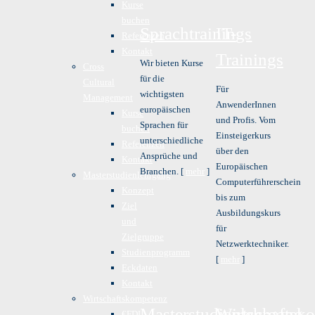
Kurse
buchen
Sprachtrainings
IT-
Referenzen
Kontakt
Trainings
Wir bieten Kurse
Cross
für die
Cultural
Für
wichtigsten
Management
AnwenderInnen
europäischen
Kurse
und Profis. Vom
Sprachen für
buchen
Einsteigerkurs
unterschiedliche
Referenzen
über den
Ansprüche und
Kontakt
Europäischen
Branchen. [
mehr
]
Masterstudienlehrgang
Computerführerschein
Konzept
bis zum
Ziel
Ausbildungskurs
und
für
Zielgruppe
Netzwerktechniker.
Studienprogramm
[
mehr
]
Eckdaten
Kontakt
Wirtschaftskompetenz
Masterstudienlehrgang
Wirtschaftsk
€FDL