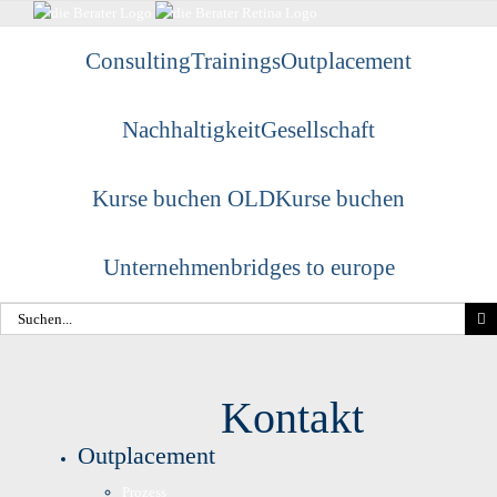
Skip
to
Consulting
Trainings
Outplacement
content
Nachhaltigkeit
Gesellschaft
Kurse buchen OLD
Kurse buchen
Unternehmen
bridges to europe
Suche
nach:
Kontakt
Outplacement
Prozess