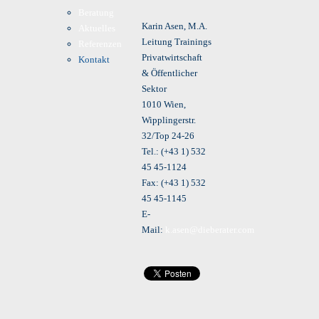
Beratung
Karin Asen, M.A.
Aktuelles
Leitung Trainings
Referenzen
Privatwirtschaft
Kontakt
& Öffentlicher
Sektor
1010 Wien,
Wipplingerstr.
32/Top 24-26
Tel.: (+43 1) 532
45 45-1124
Fax: (+43 1) 532
45 45-1145
E-
Mail:
k.asen@dieberater.com