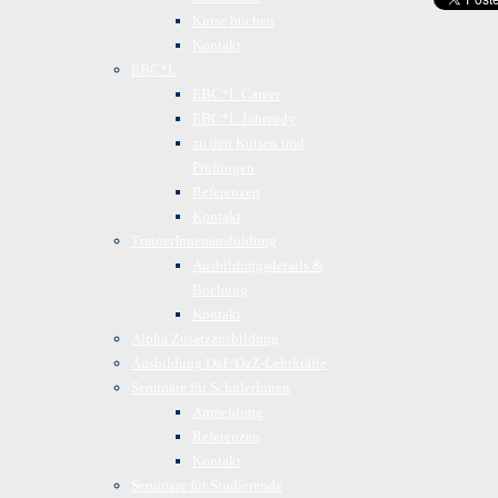
Kurse buchen
Kontakt
EBC*L
EBC*L Career
EBC*L Jobready
zu den Kursen und
Prüfungen
Referenzen
Kontakt
TrainerInnenausbildung
Ausbildungsdetails &
Buchung
Kontakt
Alpha Zusatzausbildung
Ausbildung DaF/DaZ-Lehrkräfte
Seminare für SchülerInnen
Anmeldung
Referenzen
Kontakt
Seminare für Studierende