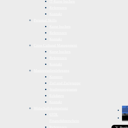
IT-Kurse buchen
Referenzen
Kontakt
Personal Skills
Kurse buchen
Referenzen
Kontakt
Cross Cultural Management
Kurse buchen
Referenzen
Kontakt
Masterstudienlehrgang
Konzept
Ziel und Zielgruppe
Studienprogramm
Eckdaten
Kontakt
Wirtschaftskompetenz
€FDL
Finanzführerschein
Referenzen