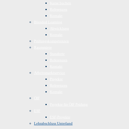
Kurse buchen
Referenzen
Kontakt
Blended Learning
Abwicklung
Kontakt
Prüfungskompetenzen
Raummiete
Standorte
Referenzen
Kontakt
Arbeitsmarktservice
Projekte
Referenzen
Kontakt
ÖIF
Projekte für ÖIF Prüfung
ESF
ESF-Projekte
Lehrabschluss Unterland