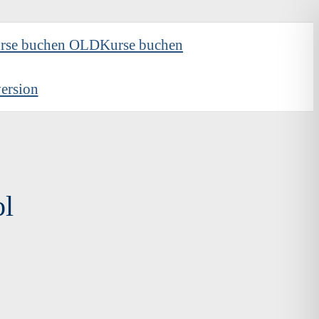
rse buchen OLD
Kurse buchen
ersion
ol