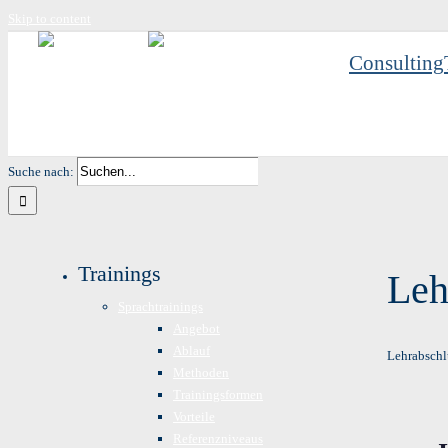
Skip to content
Consulting
Suche nach:
Trainings
Leh
Sprachtrainings
Angebot
Ablauf
Lehrabschl
Methoden
Trainingsformen
Vorteile
Referenzniveaus