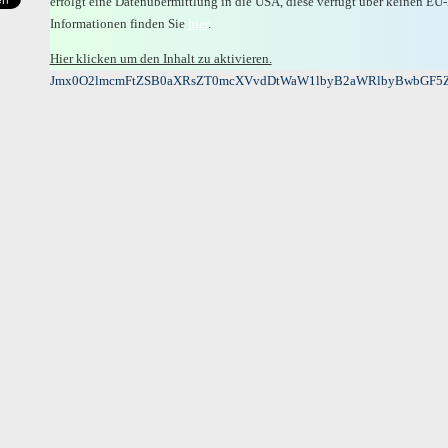
erfolgt eine Datenübermittlung in die USA, diese verfügt über keinen E
Informationen finden Sie
hier
.
Hier klicken um den Inhalt zu aktivieren.
Jmx0O2lmcmFtZSB0aXRsZT0mcXVvdDtWaW1lbyB2aWRlbyBwbGF5