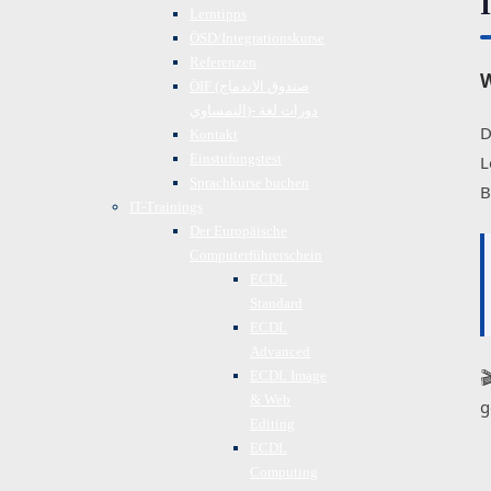
Lerntipps
ÖSD/Integrationskurse
Referenzen
W
ÖIF (صندوق الاندماج
النمساوي)- دورات لغة
D
Kontakt
Einstufungstest
L
Sprachkurse buchen
B
IT-Trainings
Der Europäische
Computerführerschein
ECDL
Standard
ECDL
Advanced

ECDL Image
& Web
g
Editing
ECDL
Computing