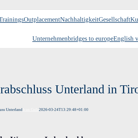
Trainings
Outplacement
Nachhaltigkeit
Gesellschaft
Ku
Unternehmen
bridges to europe
English v
rabschluss Unterland in Tir
uss Unterland
Ivan Gula
2026-03-24T13:29:48+01:00