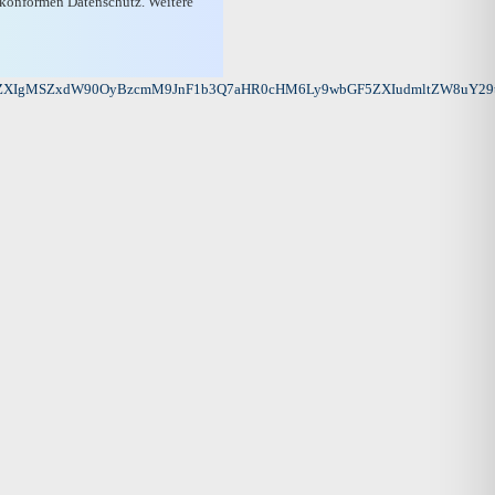
U-konformen Datenschutz. Weitere
ZXIgMSZxdW90OyBzcmM9JnF1b3Q7aHR0cHM6Ly9wbGF5ZXIudmltZW8uY29