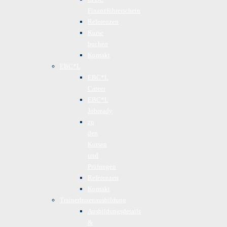
Finanzführerschein
Referenzen
Kurse
buchen
Kontakt
EBC*L
EBC*L
Career
EBC*L
Jobready
zu
den
Kursen
und
Prüfungen
Referenzen
Kontakt
TrainerInnenausbildung
Ausbildungsdetails
&