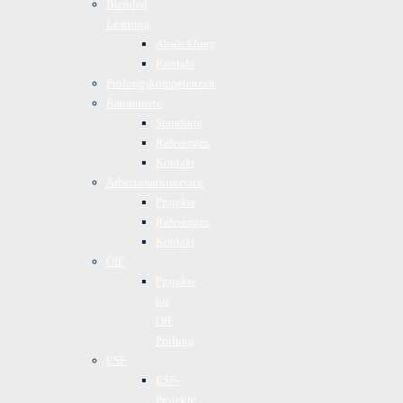
Blended
Learning
Abwicklung
Kontakt
Prüfungskompetenzen
Raummiete
Standorte
Referenzen
Kontakt
Arbeitsmarktservice
Projekte
Referenzen
Kontakt
ÖIF
Projekte
für
ÖIF
Prüfung
ESF
ESF-
Projekte