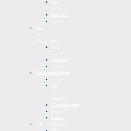
Kurse
buchen
Referenzen
Kontakt
Cross
Cultural
Management
Kurse
buchen
Referenzen
Kontakt
Masterstudienlehrgang
Konzept
Ziel
und
Zielgruppe
Studienprogramm
Eckdaten
Kontakt
Wirtschaftskompetenz
€FDL