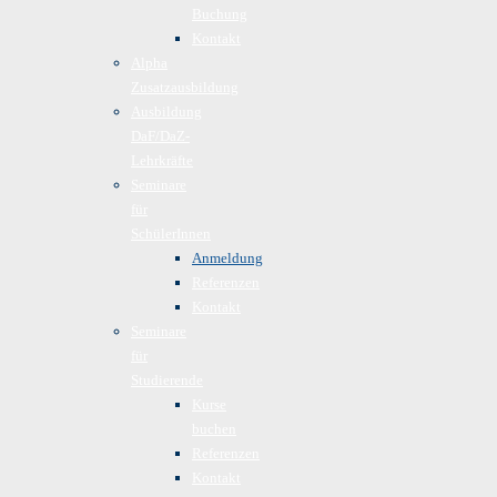
Buchung
Kontakt
Alpha
Zusatzausbildung
Ausbildung
DaF/DaZ-
Lehrkräfte
Seminare
für
SchülerInnen
Anmeldung
Referenzen
Kontakt
Seminare
für
Studierende
Kurse
buchen
Referenzen
Kontakt