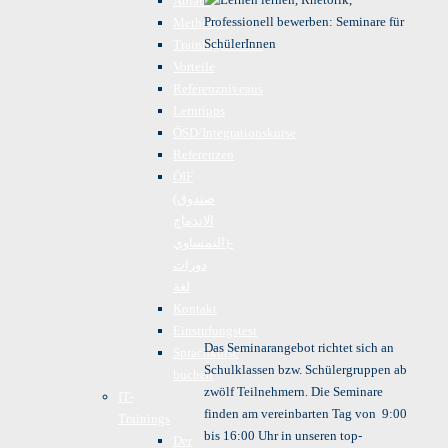
Ablauf
Methoden
Trainingsformen
Vorteile
Referenzniveaus
Lerntipps
ÖSD/Integrationskurse
Referenzen
ÖIF
(صندوق
الاندماج
النمساوي)-
دورات
لغة
Kontakt
Einstufungstest
Das Seminarangebot richtet sich an
Sprachkurse
Schulklassen bzw. Schülergruppen ab
buchen
zwölf Teilnehmern. Die Seminare
IT-
finden am vereinbarten Tag von 9:00
Trainings
bis 16:00 Uhr in unseren top-
Der