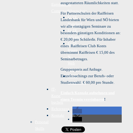
ausgestatteten Räumlichkeiten statt.
Europäische
Computerführerschein
Für Partnerschulen der Raiffeisen
ECDL
Landesbank für Wien und NÖ bieten
Standard
wir alle eintägigen Seminare zu
ECDL
besonders günstigen Konditionen an:
Advanced
€ 20,00 pro SchülerIn. Für Inhaber
ECDL
eines Raiffeisen Club Konts
Image
übernimmt Raiffeisen € 15,00 des
&
Seminarbetrages.
Web
Gruppenpreis auf Anfrage.
Editing
Einzelcoachings zur Berufs- oder
ECDL
Studienwahl: € 60,00 pro Stunde.
Computing
IT-
Einfach Kontakt aufnehmen und
Kurse
einen Termin vereinbaren
!
buchen
Referenzen
Kontakt
Personal
Skills