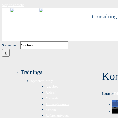
Skip to content
Consulting
Suche nach:
Trainings
Kon
Sprachtrainings
Angebot
Ablauf
Kontakt
To
Methoden
Trainingsformen
Vorteile
Referenzniveaus