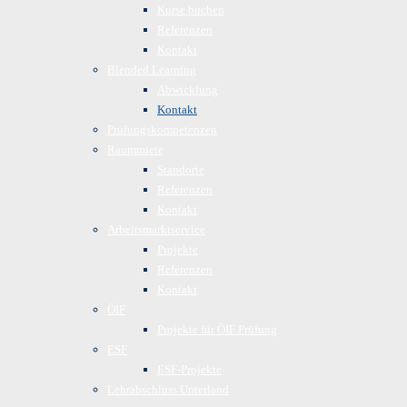
Kurse buchen
Referenzen
Kontakt
Blended Learning
Abwicklung
Kontakt
Prüfungskompetenzen
Raummiete
Standorte
Referenzen
Kontakt
Arbeitsmarktservice
Projekte
Referenzen
Kontakt
ÖIF
Projekte für ÖIF Prüfung
ESF
ESF-Projekte
Lehrabschluss Unterland