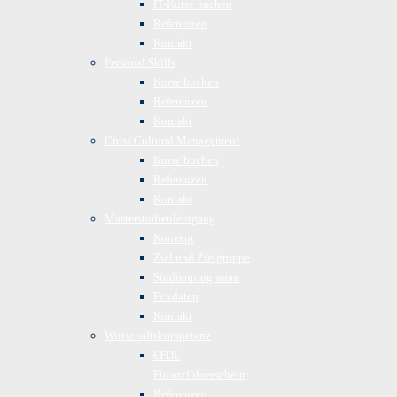
IT-Kurse buchen
Referenzen
Kontakt
Personal Skills
Kurse buchen
Referenzen
Kontakt
Cross Cultural Management
Kurse buchen
Referenzen
Kontakt
Masterstudienlehrgang
Konzept
Ziel und Zielgruppe
Studienprogramm
Eckdaten
Kontakt
Wirtschaftskompetenz
€FDL
Finanzführerschein
Referenzen