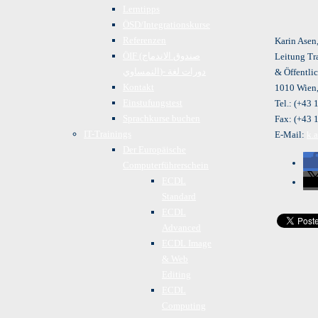
Lerntipps
ÖSD/Integrationskurse
Referenzen
Karin Asen
ÖIF (صندوق الاندماج
Leitung Tra
النمساوي)- دورات لغة
& Öffentlic
Kontakt
1010 Wien,
Einstufungstest
Tel.: (+43
Sprachkurse buchen
Fax: (+43 
IT-Trainings
E-Mail:
k.
Der Europäische
Computerführerschein
ECDL
Standard
ECDL
Advanced
ECDL Image
& Web
Editing
ECDL
Computing