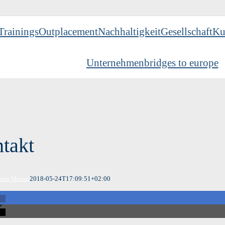
Trainings
Outplacement
Nachhaltigkeit
Gesellschaft
Ku
Unternehmen
bridges to europe
takt
bias Mussil
2018-05-24T17:09:51+02:00