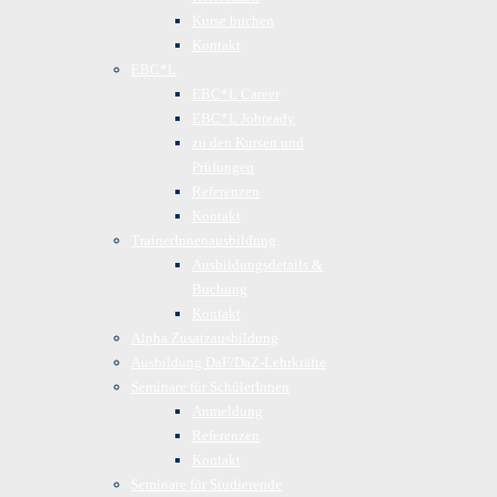
Kurse buchen
Kontakt
EBC*L
EBC*L Career
EBC*L Jobready
zu den Kursen und
Prüfungen
Referenzen
Kontakt
TrainerInnenausbildung
Ausbildungsdetails &
Buchung
Kontakt
Alpha Zusatzausbildung
Ausbildung DaF/DaZ-Lehrkräfte
Seminare für SchülerInnen
Anmeldung
Referenzen
Kontakt
Seminare für Studierende