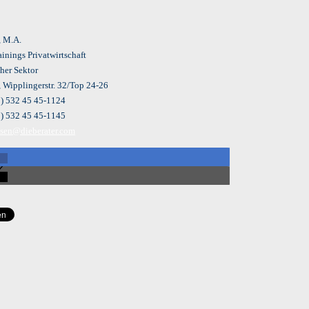
, M.A.
inings Privatwirtschaft
her Sektor
 Wipplingerstr. 32/Top 24-26
 1) 532 45 45-1124
1) 532 45 45-1145
asen@dieberater.com