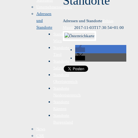
Standorte
Statement
Unternehmensgruppe
Adressen
und
Adressen und Standorte
Tobias
Standorte
Mussil
2017-11-03T17:30:54+01:00
Standorte
Wien
Standorte
Tirol
Standorte
Salzburg
Standorte
Oberösterreich
Standorte
Niederösterreich
Standorte
Kärnten
Standorte
Burgenland
News
CSR