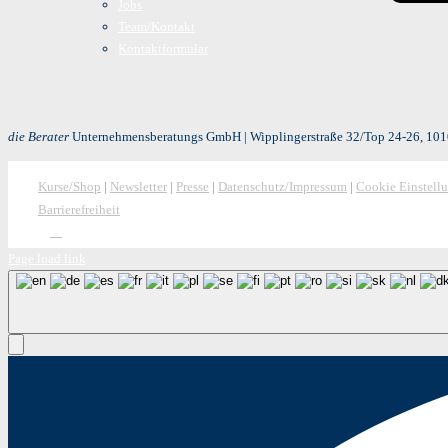
Jobs
Team/Kontakt
Kontaktformular
die Berater
Unternehmensberatungs GmbH | Wipplingerstraße 32/Top 24-26, 1010
Kurse/Shop
|
Newsletter
|
Presse
|
Datenschutz/Impressum
|
Cookie Einstell
Barrierefreiheit
Page load link