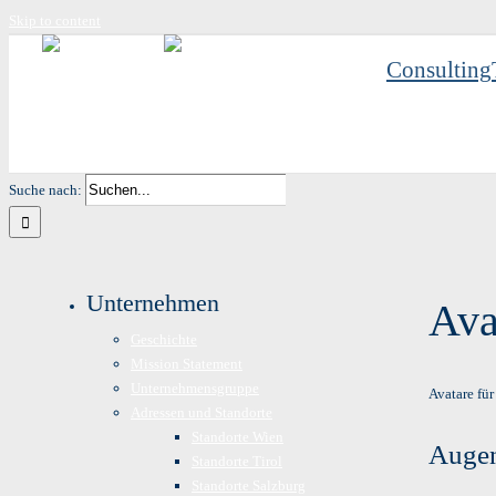
Skip to content
Consulting
Suche nach:
Unternehmen
Ava
Geschichte
Mission Statement
Unternehmensgruppe
Avatare für
Adressen und Standorte
Standorte Wien
Augen
Standorte Tirol
Standorte Salzburg