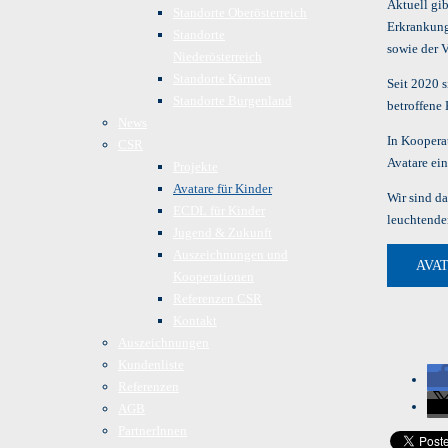
Aktuell gi
Standorte Oberösterreich
Erkrankung
Standorte
sowie der V
Niederösterreich
Standorte Kärnten
Seit 2020 s
Standorte Burgenland
betroffene
News
In Koopera
CSR
Avatare ei
Projekte
Avatare für Kinder
Wir sind da
ECDL für Kinder
leuchtende
Jugend & Zukunft
Auszeichnungen und
AVA
Kooperationen
Referenzen CSR
Kontakt
Auszeichnungen
Kundenliste
Referenzen
AGB
PartnerInnen