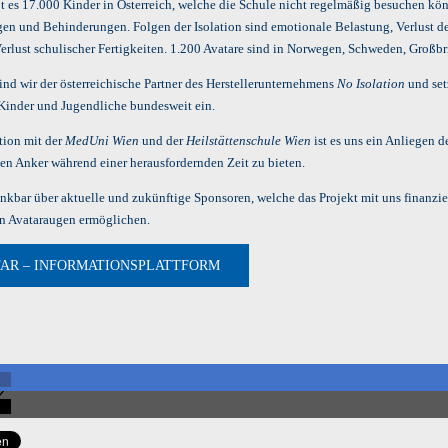
bt es 17.000 Kinder in Österreich, welche die Schule nicht regelmäßig besuchen kö
en und Behinderungen. Folgen der Isolation sind emotionale Belastung, Verlust d
erlust schulischer Fertigkeiten. 1.200 Avatare sind in Norwegen, Schweden, Großbr
ind wir der österreichische Partner des Herstellerunternehmens
No Isolation
und set
 Kinder und Jugendliche bundesweit ein.
tion mit der
MedUni Wien
und der
Heilstättenschule Wien
ist es uns ein Anliegen 
nen Anker während einer herausfordernden Zeit zu bieten.
nkbar über aktuelle und zukünftige Sponsoren, welche das Projekt mit uns finanzie
n Avataraugen ermöglichen.
TAR – INFORMATIONSPLATTFORM