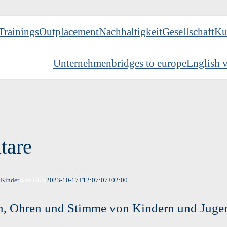
Trainings
Outplacement
Nachhaltigkeit
Gesellschaft
Ku
Unternehmen
bridges to europe
English v
tare
 Kinder
Ivan Gula
2023-10-17T12:07:07+02:00
, Ohren und Stimme von Kindern und Juge