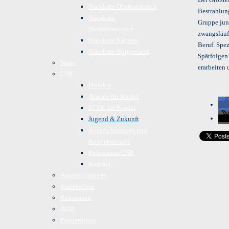
Standorte Oberösterreich
Bestrahlun
Standorte
Gruppe jun
Niederösterreich
zwangsläuf
Standorte Kärnten
Beruf. Spe
Standorte Burgenland
Spätfolgen
News
erarbeiten
CSR
Projekte
Avatare für Kinder
ECDL für Kinder
Jugend & Zukunft
Auszeichnungen und
Kooperationen
Referenzen CSR
Kontakt
Auszeichnungen
Kundenliste
Referenzen
AGB
PartnerInnen