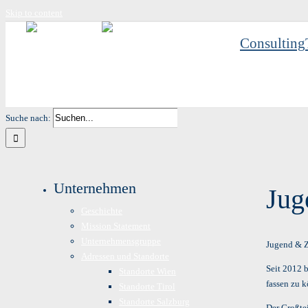
Skip to content
Consulting
Suche nach:
Unternehmen
Jug
Geschichte
Mission Statement
Unternehmensgruppe
Jugend & 
Adressen und Standorte
Seit 2012 b
Standorte Wien
fassen zu k
Standorte Tirol
Standorte Salzburg
Der Großte