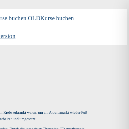
rse buchen OLD
Kurse buchen
ersion
 an Krebs erkrankt waren, um am Arbeitsmarkt wieder Fuß
rarbeitet und umgesetzt.
werden. Durch die intensiven Therapien (Chemotherapie,