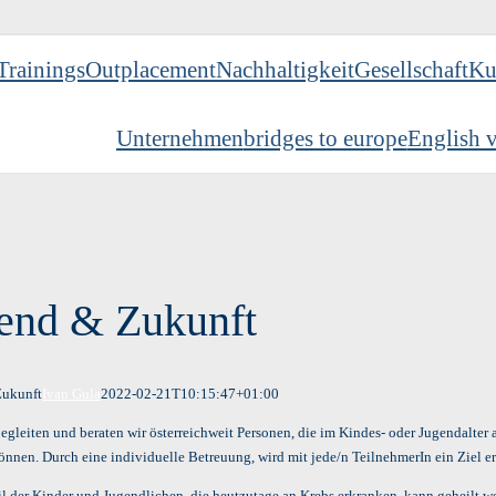
Trainings
Outplacement
Nachhaltigkeit
Gesellschaft
Ku
Unternehmen
bridges to europe
English v
end & Zukunft
Zukunft
Ivan Gula
2022-02-21T10:15:47+01:00
egleiten und beraten wir österreichweit Personen, die im Kindes- oder Jugendalter
önnen. Durch eine individuelle Betreuung, wird mit jede/n TeilnehmerIn ein Ziel e
il der Kinder und Jugendlichen, die heutzutage an Krebs erkranken, kann geheilt 