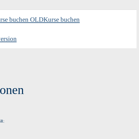
rse buchen OLD
Kurse buchen
ersion
ionen
SR: