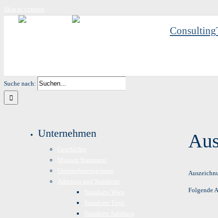
Skip to content
Consulting
Suche nach:
Unternehmen
Aus
Geschichte
Mission Statement
Unternehmensgruppe
Auszeichn
Adressen und Standorte
Folgende 
Standorte Wien
Standorte Tirol
Standorte Salzburg