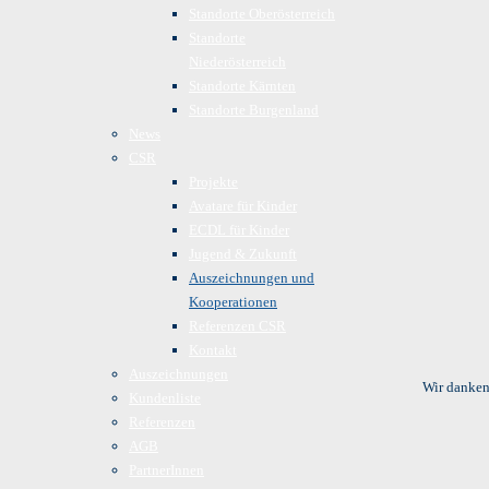
Standorte Oberösterreich
Standorte
Niederösterreich
Standorte Kärnten
Standorte Burgenland
News
CSR
Projekte
Avatare für Kinder
ECDL für Kinder
Jugend & Zukunft
Auszeichnungen und
Kooperationen
Referenzen CSR
Kontakt
Auszeichnungen
Wir danken
Kundenliste
Referenzen
AGB
PartnerInnen