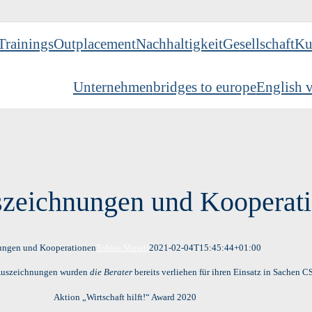
Trainings
Outplacement
Nachhaltigkeit
Gesellschaft
Ku
Unternehmen
bridges to europe
English v
zeichnungen und Kooperat
ungen und Kooperationen
Tobias Mussil
2021-02-04T15:45:44+01:00
Auszeichnungen wurden
die Berater
bereits verliehen für ihren Einsatz in Sachen C
Aktion „Wirtschaft hilft!“ Award 2020