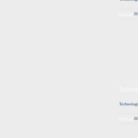
Ivan Gula
20
Technol
Technologi
Ivan Gula
20