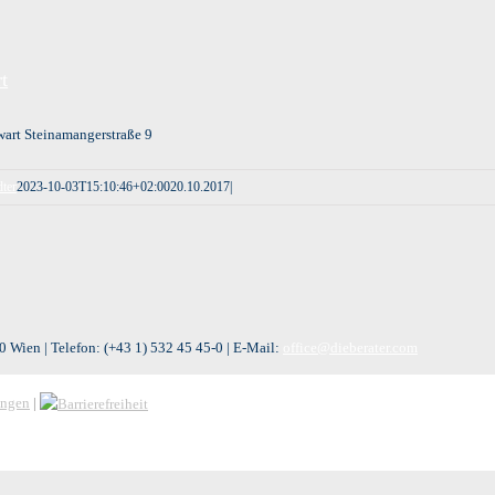
t
art Steinamangerstraße 9
ter
2023-10-03T15:10:46+02:00
20.10.2017
|
 Wien | Telefon:
(+43 1) 532 45 45-0
| E-Mail:
office@dieberater.com
ungen
|