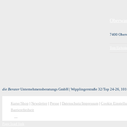
Oberwar
7400 Oberw
Tom Eichstäd
die Berater
Unternehmensberatungs GmbH | Wipplingerstraße 32/Top 24-26, 1010
Kurse/Shop
|
Newsletter
|
Presse
|
Datenschutz/Impressum
|
Cookie Einstell
Barrierefreiheit
Page load link