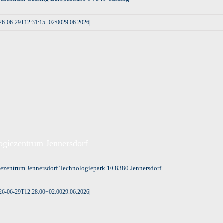
26-06-29T12:31:15+02:00
29.06.2026
|
ogiezentrum Jennersdorf
ezentrum Jennersdorf Technologiepark 10 8380 Jennersdorf
26-06-29T12:28:00+02:00
29.06.2026
|