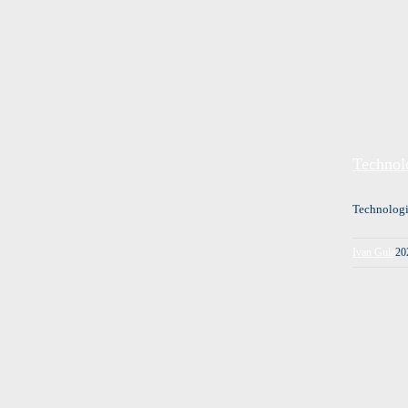
Technol
Technologi
Ivan Gula
20