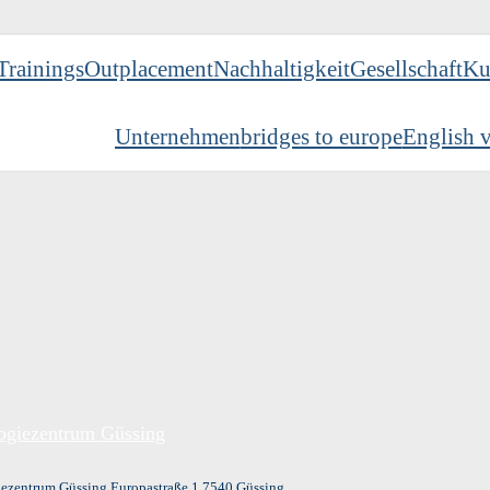
Trainings
Outplacement
Nachhaltigkeit
Gesellschaft
Ku
Unternehmen
bridges to europe
English v
ogiezentrum Güssing
ezentrum Güssing Europastraße 1 7540 Güssing