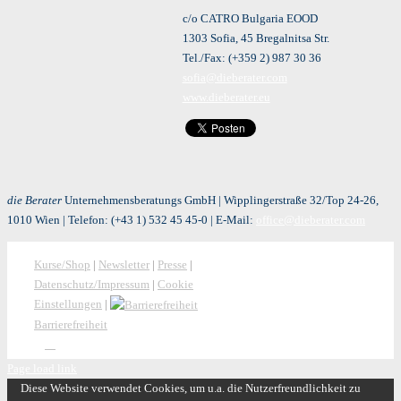
c/o CATRO Bulgaria EOOD
1303 Sofia, 45 Bregalnitsa Str.
Tel./Fax: (+359 2) 987 30 36
sofia@dieberater.com
www.dieberater.eu
die Berater
Unternehmensberatungs GmbH | Wipplingerstraße 32/Top 24-26,
1010 Wien | Telefon:
(+43 1) 532 45 45-0
| E-Mail:
office@dieberater.com
Kurse/Shop
|
Newsletter
|
Presse
|
Datenschutz/Impressum
|
Cookie
Einstellungen
|
Barrierefreiheit
Page load link
Diese Website verwendet Cookies, um u.a. die Nutzerfreundlichkeit zu