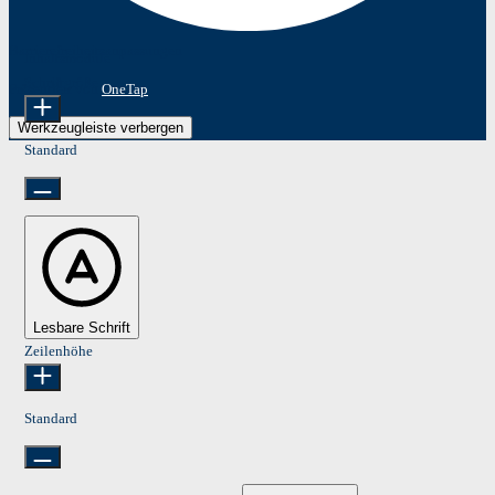
Barrierefreiheitsanpassungen
Inhaltsmodule
Schriftgröße
Präsentiert von
OneTap
Werkzeugleiste verbergen
Standard
Lesbare Schrift
Zeilenhöhe
Standard