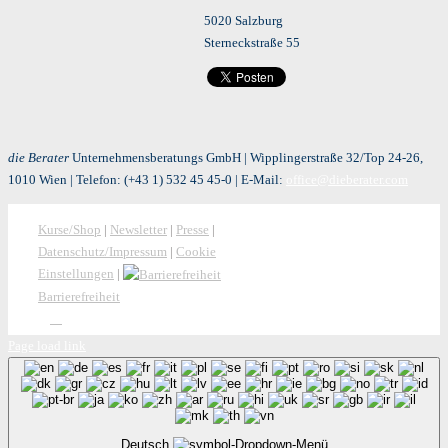
5020 Salzburg
Sterneckstraße 55
die Berater
Unternehmensberatungs GmbH | Wipplingerstraße 32/Top 24-26,
1010 Wien | Telefon:
(+43 1) 532 45 45-0
| E-Mail:
office@dieberater.com
Kurse/Shop
|
Newsletter
|
Presse
|
Datenschutz/Impressum
|
Cookie
Einstellungen
|
Barrierefreiheit
Page load link
Deutsch