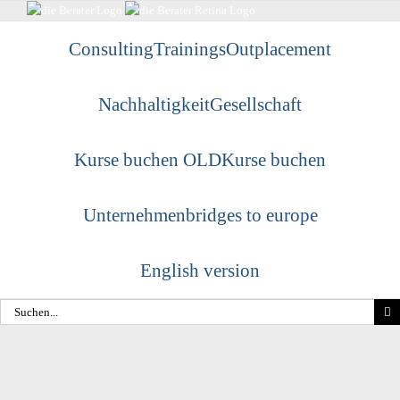
Skip
to
Consulting
Trainings
Outplacement
content
Nachhaltigkeit
Gesellschaft
Kurse buchen OLD
Kurse buchen
Unternehmen
bridges to europe
English version
Suche
nach: