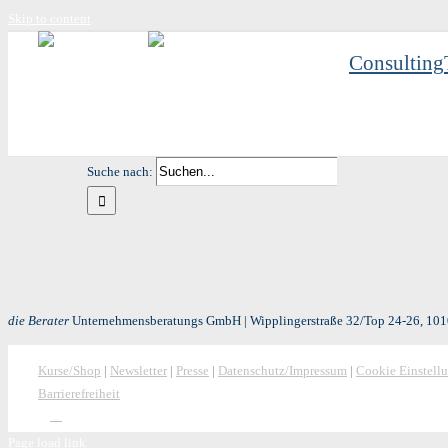
Skip to content
Consulting
Suche nach:
die Berater
Unternehmensberatungs GmbH | Wipplingerstraße 32/Top 24-26, 1010
Kurse/Shop
|
Newsletter
|
Presse
|
Datenschutz/Impressum
|
Cookie Einstell
Barrierefreiheit
Page load link