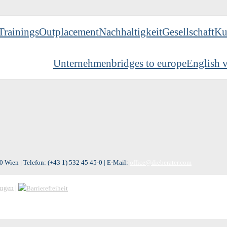
Trainings
Outplacement
Nachhaltigkeit
Gesellschaft
Ku
Unternehmen
bridges to europe
English v
 Wien | Telefon:
(+43 1) 532 45 45-0
| E-Mail:
office@dieberater.com
ungen
|