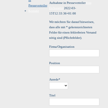
in
Aufnahme in Presseverteiler
Tom
Presseverteiler
Eichstädter
2022-03-
Kontakt
15T12:33:36+01:00
Wir möchten Sie darauf hinweisen,
dass alle mit * gekennzeichneten
Felder für einen fehlerfreien Versand
nötig sind (Pflichtfelder).
Firma/Organisation
Position
Anrede
*
Titel