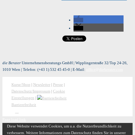
die Berater
Unternehmensberatungs GmbH | Wipplingerstraße 32/Top 24-26,
1010 Wien | Telefon:
(+43 1) 532 45 45-0
| E-Mail:
office@dieberater.com
Kurse/Shop
|
Newsletter
|
Presse
|
Datenschutz/Impressum
|
Cookie
Einstellungen
|
Barrierefreiheit
Page load link
Diese Website verwendet Cookies, um u.a. die Nutzerfreundlichkeit zu
verbessern. Weitere Informationen zum Datenschutz finden Sie in unserer