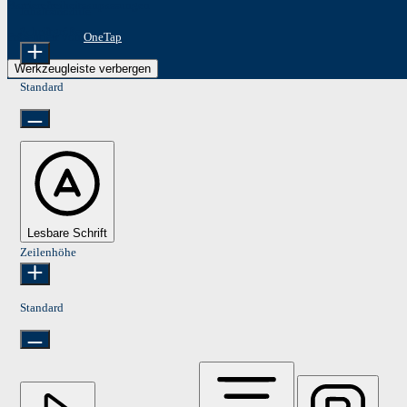
Barrierefreiheitsanpassungen
Inhaltsmodule
Schriftgröße
Präsentiert von
OneTap
Werkzeugleiste verbergen
Standard
Lesbare Schrift
Zeilenhöhe
Standard