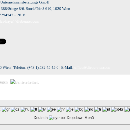
r Unternehmensberatungs GmbH
 388/Stiege 8/6. Stock/Tür 8.610, 1020 Wien
 7294545 – 2616
ldas-kaya@dieberater.com
 Wien | Telefon:
(+43 1) 532 45 45-0
| E-Mail:
office@dieberater.com
ungen
|
Deutsch