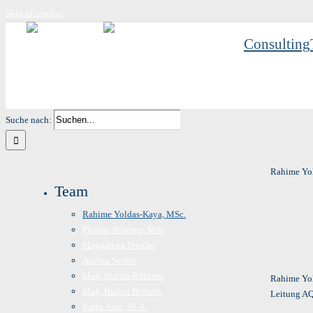
Skip to content
Consulting
Suche nach:
Rahime Yo
Team
Rahime Yoldas-Kaya, MSc.
Philipp Röhsner, MSc
Magdalena Drexler
Andrea Seifert
Mag. Martin Röhsner
Rahime Yo
Mag. Holger Bienzle
Leitung A
Karin Asen, M.A.