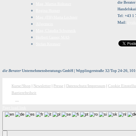
die Berate
Mag. Martin Röhsner
Handelskai
Regina Horner
Tel: +43 1
Mag. (FH) Maria Lechner
Mail:
r.yo
Allgemein
Mag. Claudia Schumnik
Herbert Gasser, MAS
Stefan Kremser
die Berater
Unternehmensberatungs GmbH | Wipplingerstraße 32/Top 24-26, 1010
Kurse/Shop
|
Newsletter
|
Presse
|
Datenschutz/Impressum
|
Cookie Einstell
Barrierefreiheit
Page load link