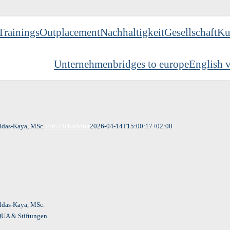
Trainings
Outplacement
Nachhaltigkeit
Gesellschaft
Ku
Unternehmen
bridges to europe
English v
ldas-Kaya, MSc.
Tom Eichstädter
2026-04-14T15:00:17+02:00
ldas-Kaya, MSc.
QUA & Stiftungen