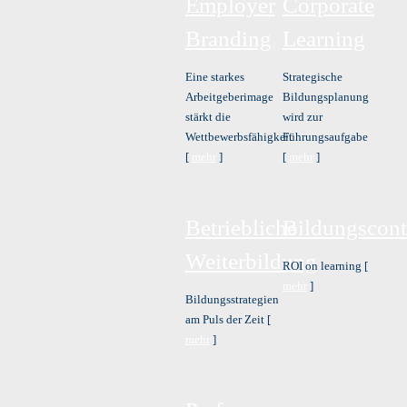
Employer
Corporate
Branding
Learning
Eine starkes
Strategische
Arbeitgeberimage
Bildungsplanung
stärkt die
wird zur
Wettbewerbsfähigkeit
Führungsaufgabe
[
mehr
]
[
mehr
]
Betriebliche
Bildungscont
Weiterbildung
ROI on learning [
mehr
]
Bildungsstrategien
am Puls der Zeit [
mehr
]