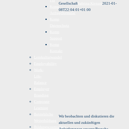
Pro
Gesellschaft
Sabrina Kienast
2021-01-
Komp
08T22:04:01+01:00
Anfrageformular
Komp
Datenschutz
Komp
Support
Komp
Kontakt
Lernkulturwandel
Employability
Work-
Life-
Balance
Employer
Branding
Corporate
Learning
Betriebliche
Wir beobachten und diskutieren die
Weiterbildung
aktuellen und zukünftigen
Bildungscontrolling
Anforderungen unserer Branche.