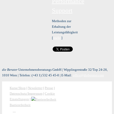
Performance
Support
Methoden zur
Erhaltung der
Leistungsfähigkeit
[
mehr
]
die Berater
Unternehmensberatungs GmbH | Wipplingerstraße 32/Top 24-26,
1010 Wien | Telefon:
(+43 1) 532 45 45-0
| E-Mail:
office@dieberater.com
Kurse/Shop
|
Newsletter
|
Presse
|
Datenschutz/Impressum
|
Cookie
Einstellungen
|
Barrierefreiheit