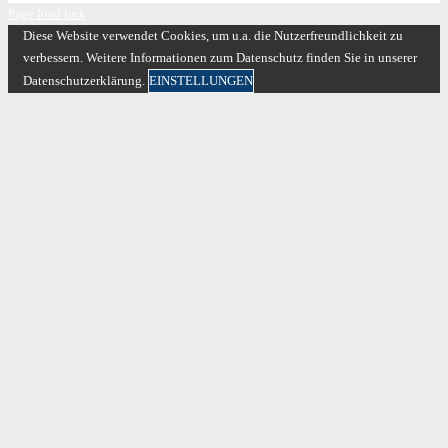
Page load link
Diese Website verwendet Cookies, um u.a. die Nutzerfreundlichkeit zu
verbessern. Weitere Informationen zum Datenschutz finden Sie in unserer
Datenschutzerklärung.
EINSTELLUNGEN
Versäumen Sie
keinen Trend!
Jetzt unseren Newsletter abonnieren
und laufend mit aktuellen Nachrichten
für den beruflichen Erfolg versorgt werden!