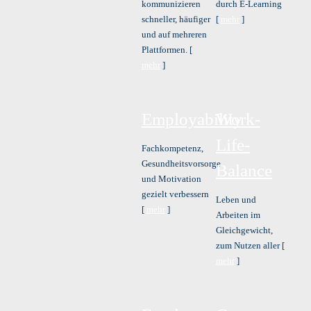
kommunizieren
durch E-Learning
schneller, häufiger
[
mehr
]
und auf mehreren
Plattformen. [
mehr
]
Employability
Work-
Life-
Fachkompetenz,
Gesundheitsvorsorge
Balance
und Motivation
gezielt verbessern
Leben und
[
mehr
]
Arbeiten im
Gleichgewicht,
zum Nutzen aller [
mehr
]