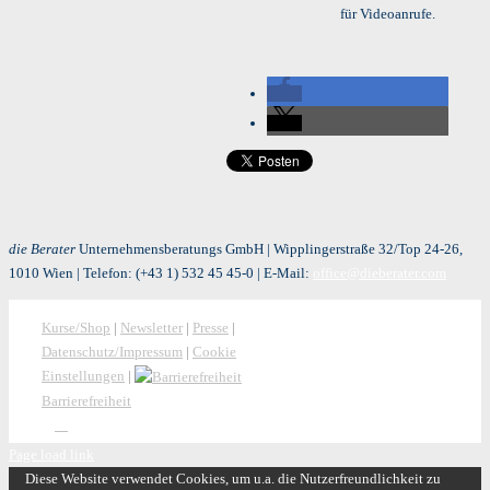
für Videoanrufe.
die Berater
Unternehmensberatungs GmbH | Wipplingerstraße 32/Top 24-26,
1010 Wien | Telefon:
(+43 1) 532 45 45-0
| E-Mail:
office@dieberater.com
Kurse/Shop
|
Newsletter
|
Presse
|
Datenschutz/Impressum
|
Cookie
Einstellungen
|
Barrierefreiheit
Page load link
Diese Website verwendet Cookies, um u.a. die Nutzerfreundlichkeit zu