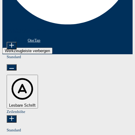
Barrierefreiheitsanpassungen
Inhaltsmodule
Schriftgröße
Präsentiert von
OneTap
Werkzeugleiste verbergen
Standard
Lesbare Schrift
Zeilenhöhe
Standard