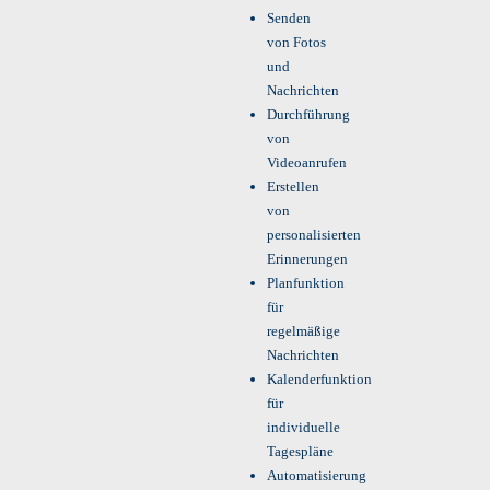
Senden
von Fotos
und
Nachrichten
Durchführung
von
Videoanrufen
Erstellen
von
personalisierten
Erinnerungen
Planfunktion
für
regelmäßige
Nachrichten
Kalenderfunktion
für
individuelle
Tagespläne
Automatisierung