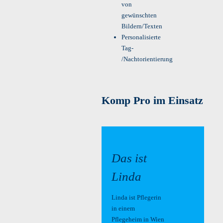
von
gewünschten
Bildern/Texten
Personalisierte
Tag-
/Nachtorientierung
Komp Pro im Einsatz
Das ist
Linda
Linda ist Pflegerin
in einem
Pflegeheim in Wien