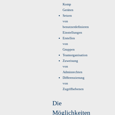
Komp
Geräten
Setzen
von
benutzerdefinieren
Einstellungen
Erstellen
von
Gruppen
Teamorganisation
Zuweisung
von
Adminrechten
Differenzierung
von
Zugriffsebenen
Die
Möglichkeiten