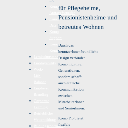
Pro
Komp
für Pflegeheime,
Anfrageformular
Pensionistenheime und
Komp
Datenschutz
betreutes Wohnen
Komp
Support
Komp
Durch das
Kontakt
benutzerInnenfreundliche
Lernkulturwandel
Design verbindet
Employability
Komp nicht nur
Work-
Generationen,
Life-
sondern schafft
Balance
auch einfache
Employer
Kommunikation
Branding
zwischen
Corporate
MitarbeiterInnen
Learning
und SeniorInnen.
Betriebliche
Komp Pro bietet
Weiterbildung
flexible
Bildungscontrolling