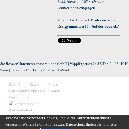
Bedürfnisse und Wünsche der
SchülerInnen eingingen…“
Mag. Elfriede Felkel,
Professorin am
Realgymnasium 15 „Auf der Schmelz“
die Berater
Unternehmensberatungs GmbH | Wipplingerstraße 32/Top 24-26, 1010
Wien | Telefon:
(+43 1) 532 45 45-0
| E-Mail:
office@dieberater.com
Kurse/Shop
|
Newsletter
|
Presse
|
Datenschutz/Impressum
|
Cookie
Einstellungen
|
Barrierefreiheit
Diese Website verwendet Cookies, um u.a. die Nutzerfreundlichkeit zu
verbessern. Weitere Informationen zum Datenschutz finden Sie in unserer