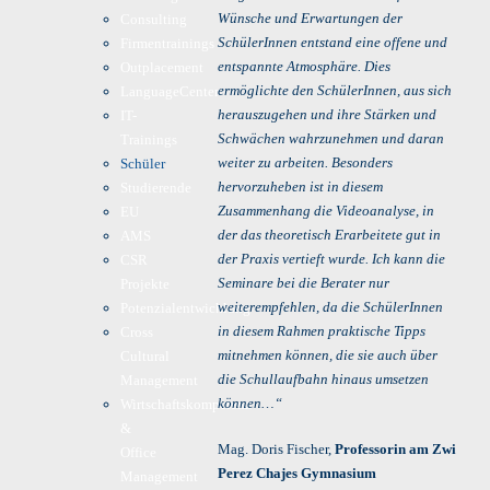
Wünsche und Erwartungen der
Consulting
SchülerInnen entstand eine offene und
Firmentrainings
entspannte Atmosphäre. Dies
Outplacement
ermöglichte den SchülerInnen, aus sich
LanguageCenter
herauszugehen und ihre Stärken und
IT-
Schwächen wahrzunehmen und daran
Trainings
weiter zu arbeiten. Besonders
Schüler
hervorzuheben ist in diesem
Studierende
Zusammenhang die Videoanalyse, in
EU
der das theoretisch Erarbeitete gut in
AMS
der Praxis vertieft wurde. Ich kann die
CSR
Seminare bei die Berater nur
Projekte
weiterempfehlen, da die SchülerInnen
Potenzialentwicklung
in diesem Rahmen praktische Tipps
Cross
mitnehmen können, die sie auch über
Cultural
die Schullaufbahn hinaus umsetzen
Management
können…“
Wirtschaftskompetenz
&
Mag. Doris Fischer,
Professorin am Zwi
Office
Perez Chajes Gymnasium
Management