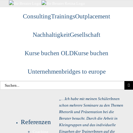
Skip
to
Consulting
Trainings
Outplacement
content
Nachhaltigkeit
Gesellschaft
Kurse buchen OLD
Kurse buchen
Unternehmen
bridges to europe
Suche
nach:
„…Ich habe mit meinen SchülerInnen
schon mehrere Seminare zu den Themen
Rhetorik und Präsentation bei die
Berater besucht. Durch die Arbeit in
Referenzen
Kleingruppen und das individuelle
Eingehen der TrainerInnen auf die
Coaching