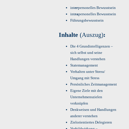
int
er
personelles Bewusstsein
int
ra
personelles Bewusstsein
Führungsbewusstsein
Inhalte
(Auszug)
:
Die 4 Grundintelligenzen –
sich selbst und seine
Handlungen verstehen
Statemanagement
Verhalten unter Stress/
Umgang mit Stress
Persönliches Zeitmanagement
Eigene Ziele mit den
Unternehmenszielen
verknüpfen
Denkweisen und Handlungen
anderer verstehen
Zielorientiertes Delegieren
Vorbildwirkung –