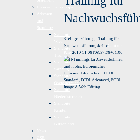
Training für
Statement
Unternehmensgruppe
Nachwuchsführ
Adressen
und
Standorte
Standorte
3 teiliges Führungs–Training für
Wien
Nachwuchsführungskräfte
Gunther
Standorte
Pany
2019-11-08T08:37:38+01:00
Tirol
Standorte
Salzburg
Standorte
Oberösterreich
Standorte
Niederösterreich
Standorte
Kärnten
Standorte
Burgenland
News
CSR