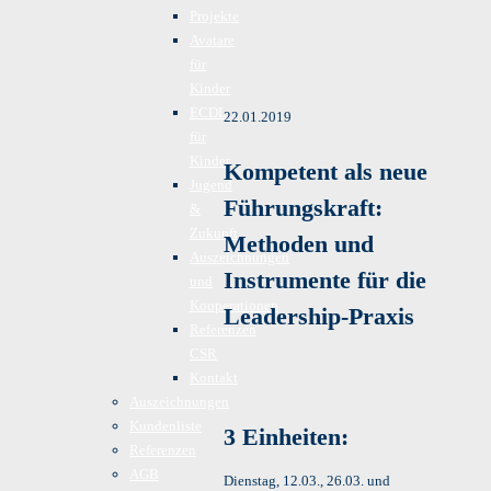
Projekte
Avatare
für
Kinder
ECDL
22.01.2019
für
Kinder
Kompetent als neue
Jugend
Führungskraft:
&
Zukunft
Methoden und
Auszeichnungen
Instrumente für die
und
Kooperationen
Leadership-Praxis
Referenzen
CSR
Kontakt
Auszeichnungen
Kundenliste
3 Einheiten:
Referenzen
AGB
Dienstag, 12.03., 26.03. und