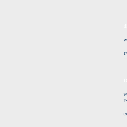
d
Wi
17
D
We
Fr
09