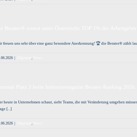
ie Berater® erneut unter Österreichs TOP 1% der Arbeitgeber
r freuen uns sehr über eine ganz besondere Anerkennung! 🏆 die Berater® zählt
.06.2026
|
Allgemein
,
News
reimal Platz 3 beim Industriemagazin Berater-Ranking 2026:
r heute in Unternehmen schaut, sieht Teams, die mit Veränderung umgehen müsse
age [...]
.06.2026
|
Allgemein
,
News