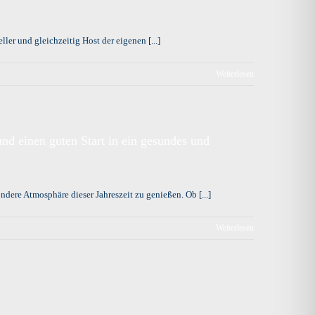
ler und gleichzeitig Host der eigenen [...]
Weiterlesen
d einen guten Start in ein gesundes und
dere Atmosphäre dieser Jahreszeit zu genießen. Ob [...]
Weiterlesen