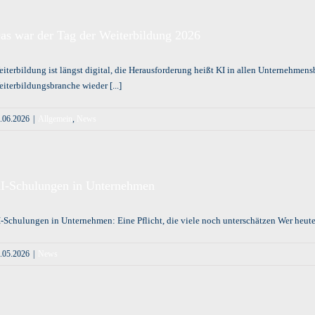
as war der Tag der Weiterbildung 2026
iterbildung ist längst digital, die Herausforderung heißt KI in allen Unternehmens
iterbildungsbranche wieder [...]
.06.2026
|
Allgemein
,
News
I-Schulungen in Unternehmen
-Schulungen in Unternehmen: Eine Pflicht, die viele noch unterschätzen Wer heute du
.05.2026
|
News