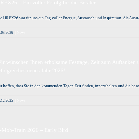
REX26 – Ein voller Erfolg für die Berater
e HREX26 war für uns ein Tag voller Energie, Austausch und Inspiration. Als Ausstel
.03.2026
|
News
ir wünschen Ihnen erholsame Festtage, Zeit zum Auftanken un
rfolgreiches neues Jahr 2026!
r hoffen, dass Sie in den kommenden Tagen Zeit finden, innezuhalten und die beson
.12.2025
|
News
-Mob-Train 2026 – Early Bird