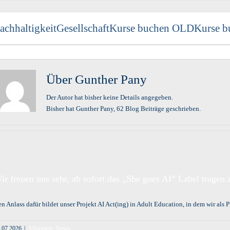
achhaltigkeit
Gesellschaft
Kurse buchen OLD
Kurse b
Über
Gunther Pany
Der Autor hat bisher keine Details angegeben.
Bisher hat Gunther Pany, 62 Blog Beiträge geschrieben.
ir freuen uns sehr, ab sofort das „She goes AI“ Label tragen 
n Anlass dafür bildet unser Projekt AI Act(ing) in Adult Education, in dem wir als 
.07.2026
|
Allgemein
,
News