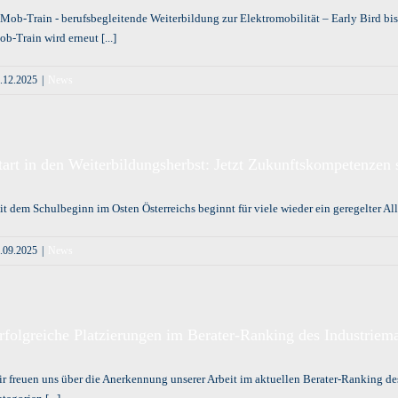
Mob-Train - berufsbegleitende Weiterbildung zur Elektromobilität – Early Bird bis
b-Train wird erneut [...]
.12.2025
|
News
tart in den Weiterbildungsherbst: Jetzt Zukunftskompetenzen 
t dem Schulbeginn im Osten Österreichs beginnt für viele wieder ein geregelter Allta
.09.2025
|
News
rfolgreiche Platzierungen im Berater-Ranking des Industriem
r freuen uns über die Anerkennung unserer Arbeit im aktuellen Berater-Ranking de