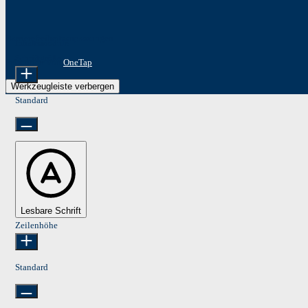
Barrierefreiheitsanpassungen
Inhaltsmodule
Schriftgröße
Präsentiert von
OneTap
Werkzeugleiste verbergen
Standard
Lesbare Schrift
Zeilenhöhe
Standard