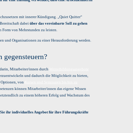
eichzusetzen mit innerer Kündigung. „Quiet Quitter“
 Bereitschaft dabei
über das vereinbarte Soll zu gehen
n Form von Mehrstunden zu leisten.
men und Organisationen zu einer Herausforderung werden.
 gegensteuern?
darin, Mitarbeiter/innen durch
Weiterbildungsangebote
terzuentwickeln und dadurch die Möglichkeit zu bieten,
le Optionen, von
Kursen und Seminaren bis hin zu
petenzen können Mitarbeiter/innen das eigene Wissen
 letztendlich zu einem höheren Erfolg und Wachstum des
Sie ihr individuelles Angebot für ihre Führungskräfte