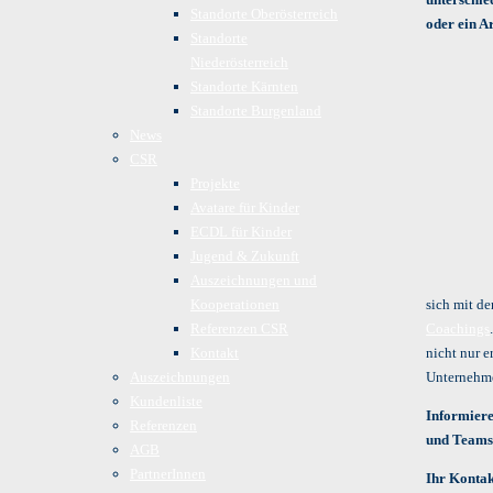
Standorte Oberösterreich
oder ein A
Standorte
Niederösterreich
Standorte Kärnten
Standorte Burgenland
News
CSR
Projekte
Avatare für Kinder
ECDL für Kinder
Jugend & Zukunft
Auszeichnungen und
Kooperationen
sich mit de
Referenzen CSR
Coachings
Kontakt
nicht nur 
Auszeichnungen
Unternehme
Kundenliste
Informiere
Referenzen
und Teams
AGB
PartnerInnen
Ihr Kontak