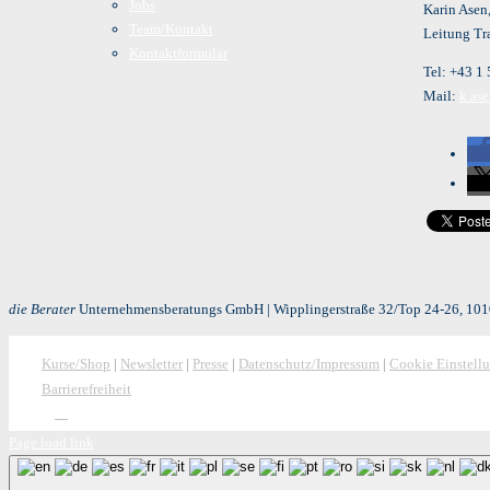
Jobs
Karin Ase
Team/Kontakt
Leitung Tr
Kontaktformular
Tel: +43 1
Mail:
k.as
die Berater
Unternehmensberatungs GmbH | Wipplingerstraße 32/Top 24-26, 1010
Kurse/Shop
|
Newsletter
|
Presse
|
Datenschutz/Impressum
|
Cookie Einstell
Barrierefreiheit
Page load link