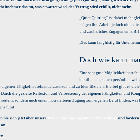
rbeitnehmer das tut, was erwartet wird, der Vertrag wird erfüllt, nicht mehr.
„Quiet Quitting“ ist dabei nicht gl
mögen ihre Arbeit, jedoch ohne die
und zusätzliches Engagement z.B. i
Dies kann langfristig für Unterneh
Doch wie kann man
Eine sehr gute Möglichkeit besteht 
beruflich aber auch persönlich wei
r eigenen Tätigkeit auseinanderzusetzen und zu identifizieren. Hierbei gibt es vie
. Durch die gezielte Reflexion und Verbesserung der eigenen Fähigkeiten und Kom
erweitern, sondern auch einen motivierteren Zugang zum eigenen Beruf finden, was
ns führt.
n Sie sich jetzt über unsere
Weiterbildungsangebote und Coachings
und fordern 
 an!
t: