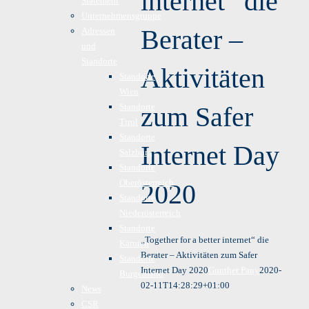
internet“ die
Statement
Unternehmensgruppe
Berater –
Adressen
und
Standorte
Aktivitäten
Standorte
Wien
Standorte
zum Safer
Tirol
Standorte
Internet Day
Salzburg
Standorte
Oberösterreich
2020
Standorte
Niederösterreich
Standorte
„Together for a better internet“ die
Kärnten
Berater – Aktivitäten zum Safer
Standorte
Internet Day 2020
Gunther Pany
2020-
Burgenland
02-11T14:28:29+01:00
News
CSR