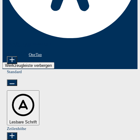
Barrierefreiheitsanpassungen
Inhaltsmodule
Schriftgröße
Präsentiert von
OneTap
Werkzeugleiste verbergen
Standard
Lesbare Schrift
Zeilenhöhe