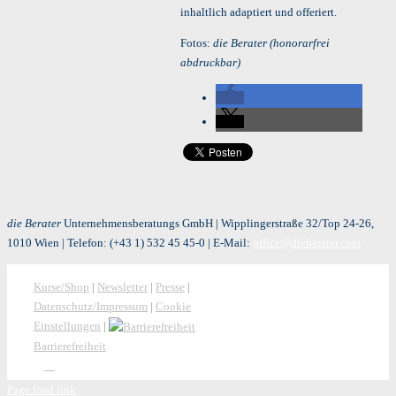
inhaltlich adaptiert und offeriert.
Fotos:
die Berater (honorarfrei
abdruckbar)
die Berater
Unternehmensberatungs GmbH | Wipplingerstraße 32/Top 24-26,
1010 Wien | Telefon:
(+43 1) 532 45 45-0
| E-Mail:
office@dieberater.com
Kurse/Shop
|
Newsletter
|
Presse
|
Datenschutz/Impressum
|
Cookie
Einstellungen
|
Barrierefreiheit
Page load link