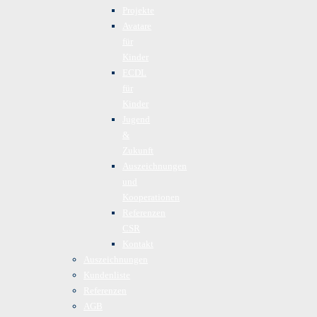
Projekte
Avatare
für
Kinder
ECDL
für
Kinder
Jugend
&
Zukunft
Auszeichnungen
und
Kooperationen
Referenzen
CSR
Kontakt
Auszeichnungen
Kundenliste
Referenzen
AGB